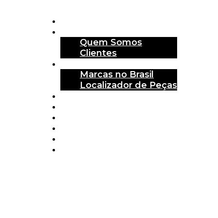
Home
Sobre Nós
Quem Somos
Clientes
Marcas
Marcas no Brasil
Localizador de Peças
Lançamentos
Catálogo
Carreira
Contato
Garage Gurus
Login