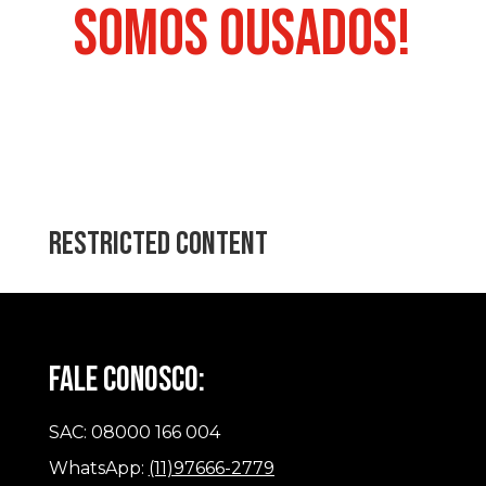
Somos Ousados!
Restricted content
Fale Conosco:
SAC:
08000 166 004
WhatsApp:
(11)97666-2779